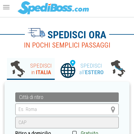
Toggle navigation
SPEDISCI ORA
IN POCHI SEMPLICI PASSAGGI
SPEDISCI
SPEDISCI
I
in
ITALIA
all'
ESTERO
i
Città di ritiro
Ritiro a domicilio
Gratuito