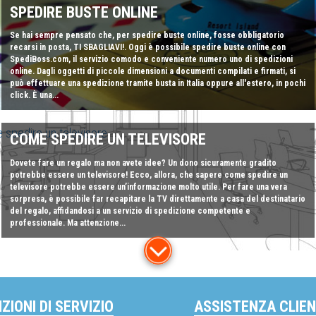
SPEDIRE BUSTE ONLINE
Se hai sempre pensato che, per spedire buste online, fosse obbligatorio
recarsi in posta, TI SBAGLIAVI!. Oggi è possibile spedire buste online con
SpediBoss.com, il servizio comodo e conveniente numero uno di spedizioni
online. Dagli oggetti di piccole dimensioni a documenti compilati e firmati, si
può effettuare una spedizione tramite busta in Italia oppure all'estero, in pochi
click. È una...
COME SPEDIRE UN TELEVISORE
Dovete fare un regalo ma non avete idee? Un dono sicuramente gradito
potrebbe essere un televisore! Ecco, allora, che sapere come spedire un
televisore potrebbe essere un’informazione molto utile. Per fare una vera
sorpresa, è possibile far recapitare la TV direttamente a casa del destinatario
del regalo, affidandosi a un servizio di spedizione competente e
professionale. Ma attenzione...
ZIONI DI SERVIZIO
ASSISTENZA CLIEN