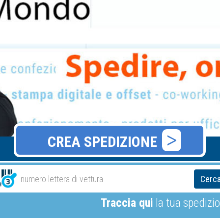
CREA SPEDIZIONE
Cerc
Traccia qui
la tua spedizi