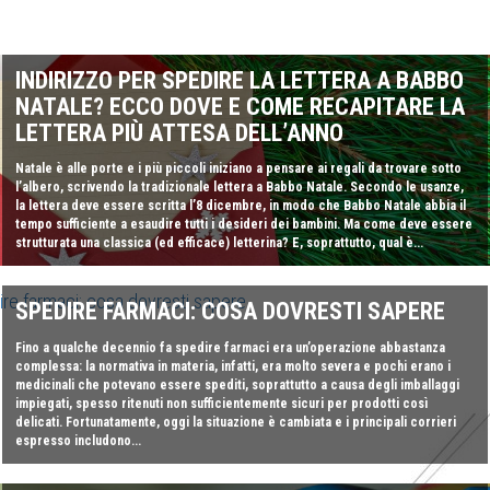
INDIRIZZO PER SPEDIRE LA LETTERA A BABBO
NATALE? ECCO DOVE E COME RECAPITARE LA
LETTERA PIÙ ATTESA DELL’ANNO
Natale è alle porte e i più piccoli iniziano a pensare ai regali da trovare sotto
l’albero, scrivendo la tradizionale lettera a Babbo Natale. Secondo le usanze,
la lettera deve essere scritta l’8 dicembre, in modo che Babbo Natale abbia il
tempo sufficiente a esaudire tutti i desideri dei bambini. Ma come deve essere
strutturata una classica (ed efficace) letterina? E, soprattutto, qual è...
SPEDIRE FARMACI: COSA DOVRESTI SAPERE
Fino a qualche decennio fa spedire farmaci era un’operazione abbastanza
complessa: la normativa in materia, infatti, era molto severa e pochi erano i
medicinali che potevano essere spediti, soprattutto a causa degli imballaggi
impiegati, spesso ritenuti non sufficientemente sicuri per prodotti così
delicati. Fortunatamente, oggi la situazione è cambiata e i principali corrieri
espresso includono...