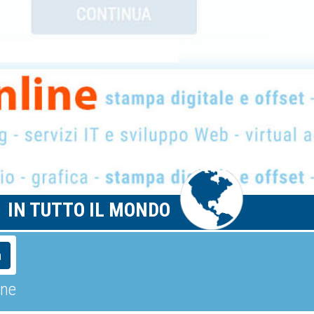
IN TUTTO IL MONDO
a
one