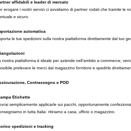
rtner affidabili e leader di mercato
r erogare i nostri servizi ci avvaliamo di partner rodati che tramite le nos
ntuale e sicuro.
mportazione automatica
porta le tue spedizioni sulla nostra piattaforma direttamente dal tuo g
riangolazioni
 nostra piattaforma è ideale per aziende nell’ambito e-commerce, vendi
ssibile prelevare le merci dal magazzino fornitore e spedirle direttamente 
ssicurazione, Contrassegno e POD
tampa Etichette
vrai semplicemente applicarle sui pacchi, opportunamente confezionati
nsegniamo in tutta Italia: ritiriamo a casa, ufficio o magazzino.
torico spedizioni e tracking