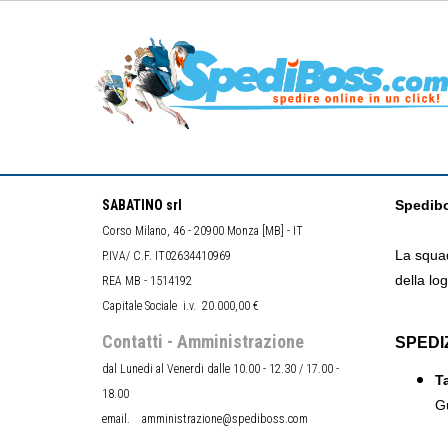
SABATINO srl
Spedib
Corso Milano, 46 - 20900 Monza [MB] - IT
La squad
P.IVA/ C.F. IT02634410969
della log
REA MB - 1514192
Capitale Sociale i.v. 20.000,00 €
Contatti - Amministrazione
SPEDI
dal Lunedi al Venerdi dalle 10.00 - 12.30 / 17.00 -
Ta
18.00
Gu
email. amministrazione@spediboss.com