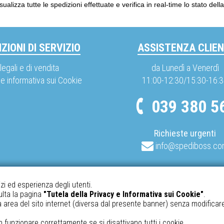
sualizza tutte le spedizioni effettuate e verifica in real-time lo stato del
ZIONI DI SERVIZIO
ASSISTENZA CLIEN
legali e di vendita
da Lunedì a Venerdì
 e informativa sui Cookie
11:00-12:30/15:30-16:
039 380 5
Richieste urgenti
info@spediboss.c
izi ed esperienza degli utenti.
ulta la pagina
"Tutela della Privacy e Informativa sui Cookie"
.
area del sito internet (diversa dal presente banner) senza modificar
n funzionare correttamente se si disattivano tutti i cookie