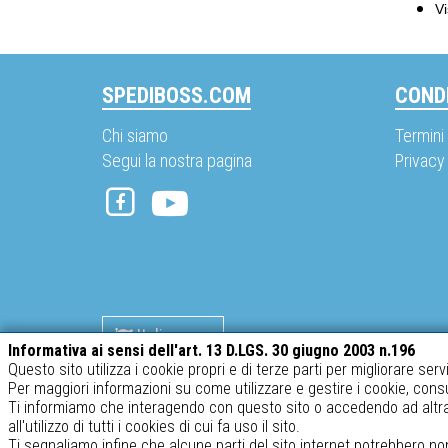
Vi
SPEDIBOSS.COM
CONDI
Chi siamo
Termini 
Segui la nostra pagina
Privacy
Italiano
Informativa ai sensi dell'art. 13 D.LGS. 30 giugno 2003 n.196
Questo sito utilizza i cookie propri e di terze parti per migliorare serv
Per maggiori informazioni su come utilizzare e gestire i cookie, cons
SABATINO srl – P.IVA 02634410969
Ti informiamo che interagendo con questo sito o accedendo ad altra 
all'utilizzo di tutti i cookies di cui fa uso il sito.
Ti segnaliamo infine che alcune parti del sito internet potrebbero no