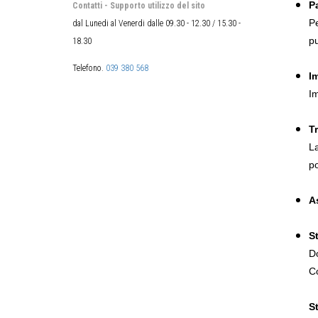
Pa
Contatti - Supporto utilizzo del sito
Pe
dal Lunedi al Venerdi dalle 09.30 - 12.30 / 15.30 -
pu
18.30
Telefono.
039 380 568
I
Im
T
La
po
A
S
Do
Co
S