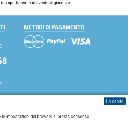
la tua spedizione o di eventuali giacenze.
TI
METODI DI PAGAMENTO
Mastercard
Visa
PayPal
30
68
om
Ho capito
spediboss.com © 2014-2026
e le impostazioni del browser si presta consenso